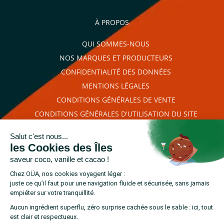
promotionnelles.
Consultez notre politique de
confidentialité.
À PROPOS
règles de
QUI SOMMES-NOUS
confidentialité
conditions d'utilisation
NOS MARQUES ET PRODUCTEURS
CONFIDENTIALITÉ DES DONNÉES
MENTIONS LÉGALES
CONDITIONS GÉNÉRALES DE VENTE
CONDITIONS GÉNÉRALES D'UTILISATION DU SITE
PLAN DU SITE
RETROUVEZ-NOUS SUR