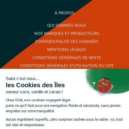
promotionnelles.
Consultez notre politique de
confidentialité.
À PROPOS
règles de
QUI SOMMES-NOUS
confidentialité
conditions d'utilisation
NOS MARQUES ET PRODUCTEURS
CONFIDENTIALITÉ DES DONNÉES
MENTIONS LÉGALES
CONDITIONS GÉNÉRALES DE VENTE
CONDITIONS GÉNÉRALES D'UTILISATION DU SITE
PLAN DU SITE
RETROUVEZ-NOUS SUR