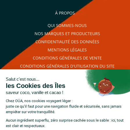
promotionnelles.
Consultez notre politique de
confidentialité.
À PROPOS
règles de
QUI SOMMES-NOUS
confidentialité
conditions d'utilisation
NOS MARQUES ET PRODUCTEURS
CONFIDENTIALITÉ DES DONNÉES
MENTIONS LÉGALES
CONDITIONS GÉNÉRALES DE VENTE
CONDITIONS GÉNÉRALES D'UTILISATION DU SITE
PLAN DU SITE
RETROUVEZ-NOUS SUR