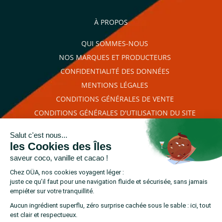
promotionnelles.
Consultez notre politique de
confidentialité.
À PROPOS
règles de
QUI SOMMES-NOUS
confidentialité
conditions d'utilisation
NOS MARQUES ET PRODUCTEURS
CONFIDENTIALITÉ DES DONNÉES
MENTIONS LÉGALES
CONDITIONS GÉNÉRALES DE VENTE
CONDITIONS GÉNÉRALES D'UTILISATION DU SITE
PLAN DU SITE
RETROUVEZ-NOUS SUR