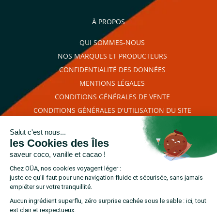
promotionnelles.
Consultez notre politique de
confidentialité.
À PROPOS
règles de
QUI SOMMES-NOUS
confidentialité
conditions d'utilisation
NOS MARQUES ET PRODUCTEURS
CONFIDENTIALITÉ DES DONNÉES
MENTIONS LÉGALES
CONDITIONS GÉNÉRALES DE VENTE
CONDITIONS GÉNÉRALES D'UTILISATION DU SITE
PLAN DU SITE
RETROUVEZ-NOUS SUR