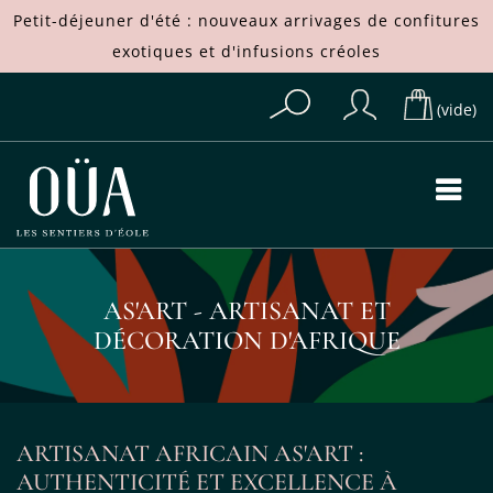
Petit-déjeuner d'été : nouveaux arrivages de
confitures
exotiques
et d'
infusions créoles
(vide)
AS'ART - ARTISANAT ET
DÉCORATION D'AFRIQUE
ARTISANAT AFRICAIN AS'ART :
AUTHENTICITÉ ET EXCELLENCE À