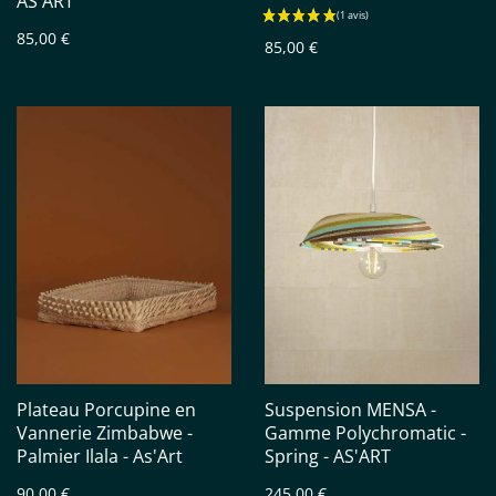
AS'ART
85,00 €
85,00 €
Plateau Porcupine en
Suspension MENSA -
Vannerie Zimbabwe -
Gamme Polychromatic -
Palmier Ilala - As'Art
Spring - AS'ART
90,00 €
245,00 €