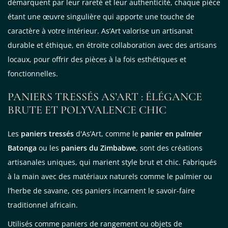
démarquent par leur rareté et leur authenticité, chaque pièce
étant une œuvre singulière qui apporte une touche de
caractère à votre intérieur. As’Art valorise un artisanat
durable et éthique, en étroite collaboration avec des artisans
locaux, pour offrir des pièces à la fois esthétiques et
fonctionnelles.
PANIERS TRESSÉS AS’ART : ÉLÉGANCE
BRUTE ET POLYVALENCE CHIC
Je consens aussi à recevoir les offres
promotionnelles.
Consultez notre politique de
confidentialité.
Les
paniers tressés
d'As’Art, comme le
panier en palmier
Batonga
ou les
paniers du Zimbabwe
, sont des créations
règles de
artisanales uniques, qui marient style brut et chic. Fabriqués
confidentialité
conditions d'utilisation
à la main avec des matériaux naturels comme le palmier ou
l’herbe de savane, ces paniers incarnent le savoir-faire
traditionnel africain.
Utilisés comme paniers de rangement ou objets de