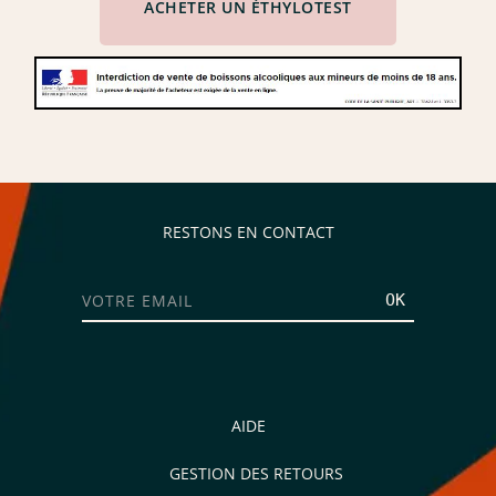
ACHETER UN ÉTHYLOTEST
RESTONS EN CONTACT
Je consens aussi à recevoir les offres
promotionnelles.
Consultez notre politique de
OK
confidentialité.
règles de
confidentialité
conditions d'utilisation
AIDE
GESTION DES RETOURS