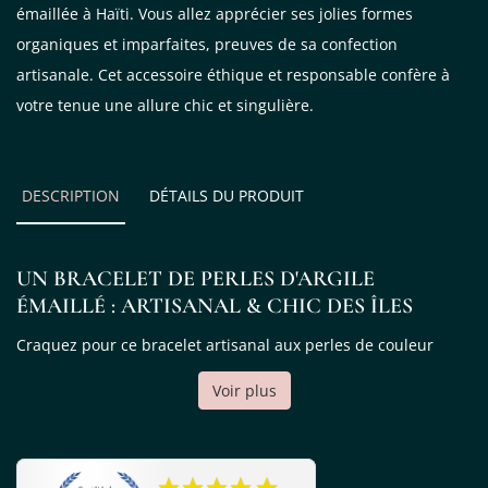
émaillée à Haïti. Vous allez apprécier ses jolies formes
organiques et imparfaites, preuves de sa confection
artisanale. Cet accessoire éthique et responsable confère à
votre tenue une allure chic et singulière.
DESCRIPTION
DÉTAILS DU PRODUIT
UN BRACELET DE PERLES D'ARGILE
ÉMAILLÉ : ARTISANAL & CHIC DES ÎLES
Craquez pour ce bracelet artisanal aux perles de couleur
beige subtilement rosé ! Cette teinte douce et
Voir plus
féminine apportera une touche fraîche à une tenue d'été. Les
formes imparfaites de l'argile roulé à la main confère à ce
bijou une allure chic et singulière.