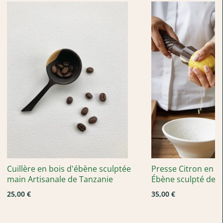
Lame lisse — coloris noir, rouge et jaune. Pour tartiner,
ciseler les herbes, couper net.
Lame à dent — coloris caramel. Le choix idéal pour la
tomate et la viande.
QUATRE COLORIS POUR COMPOSER VOTRE
TABLE
Rouge — pour le dynamisme et la vitalité.
Noir — l'allure classique et sobre.
Jaune — une touche solaire et pop.
Caramel — le coloris collector de la référence, pour une
table singulière.
Cuillère en bois d'ébène sculptée
Presse Citron en Bo
Vous pouvez dépareiller votre service en mêlant les couleurs
main Artisanale de Tanzanie
Ébène sculpté de 
pour une table créole pleine de caractère, ou rester sur un
25,00 €
35,00 €
ensemble monochrome.