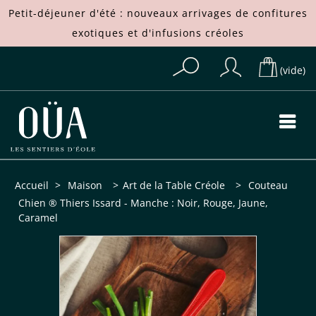
Petit-déjeuner d'été : nouveaux arrivages de
confitures
exotiques
et d'
infusions créoles
(vide)
Accueil
>
Maison
>
Art de la Table Créole
>
Couteau
Chien ® Thiers Issard - Manche : Noir, Rouge, Jaune,
Caramel