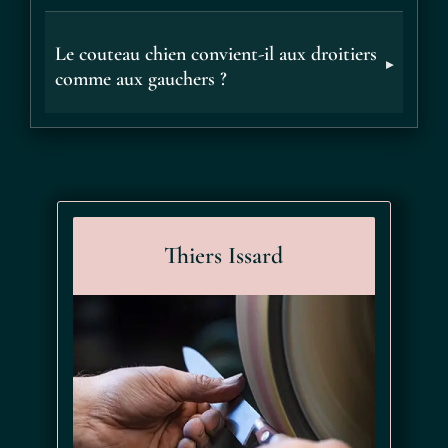
COMMANDEZ VOTRE COUTEAU CHIEN
CHEZ OÜA, REVENDEUR OFFICIEL THIERS-
Le couteau chien convient-il aux droitiers
ISSARD
comme aux gauchers ?
Choisissez vos coloris et votre format, à l'unité ou en set de 6,
et recevez votre Couteau Chien en Point Relais ou à domicile.
Une question sur la lame lisse ou à dent ? Écrivez-nous, on
vous aide à composer le service qui vous ressemble.
Thiers Issard
Je consens aussi à recevoir les offres
promotionnelles.
Consultez notre politique de
confidentialité.