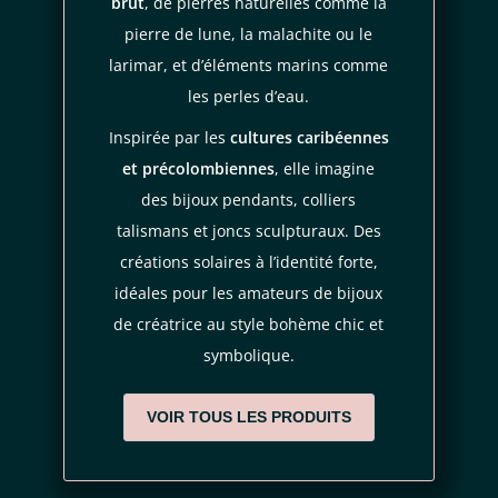
brut
, de pierres naturelles comme la
éviter les rayures.
pierre de lune, la malachite ou le
Évitez l’eau et les cosmétiques :
Retirez-les avant impact
règles de
larimar, et d’éléments marins comme
confidentialité
conditions d'utilisation
avec l’eau chlorée, le parfum ou les produits coiffants pour
les perles d’eau.
préserver leur finition lisse.
Inspirée par les
cultures caribéennes
Un entretien rapide et régulier permettra à vos boucles
et précolombiennes
, elle imagine
d’oreilles en laiton lisse de conserver leur éclat naturel et
des bijoux pendants, colliers
intemporel.
talismans et joncs sculpturaux. Des
créations solaires à l’identité forte,
COMMANDEZ AMAÏRA, BIJOU CÉLESTE ET
ARTISANAL
idéales pour les amateurs de bijoux
de créatrice au style bohème chic et
Avec Amaïra, Pince Oreilles signe une création lumineuse,
symbolique.
douce et vibrante.
Une
pièce unique
, porteuse de symboles et d’élégance, à
VOIR TOUS LES PRODUITS
porter comme un talisman.
Disponible dès maintenant en exclusivité sur OÜA.