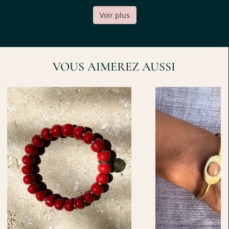
Inspirées de la symbolique cosmique, elles allient le
Voir plus
raffinement d’un design épuré à la profondeur poétique des
matières.
Chaque étoile, découpée à la main dans du
laiton lisse
,
VOUS AIMEREZ AUSSI
révèle des courbes volontairement imparfaites, comme un
hommage au geste artisanal. En son centre, une
pierre de
lune
ronde, sertie avec soin, capte la lumière selon les
mouvements du corps. Suspendue sous l’étoile, une
goutte
de perle d’eau
ajoute une touche précieuse et fluide.
PIERRE DE LUNE ET PERLE : UNE ALLIANCE
MYSTIQUE
Associée à la féminité, à l’intuition et au cycle lunaire,
la
pierre de lune
est une pierre fine très appréciée pour son
éclat doux et changeant. Elle renforce l’aspect spirituel et
symbolique du bijou.