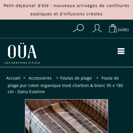
Petit-déjeuner d'été : nouveaux arrivages de
confitures
exotiques
et d'
infusions créoles
(vide)
Accueil
>
Accessoires
>
Foutas de plage
>
Fouta de
plage pur coton organique tissé charbon & blanc 95 x 180
cm - Dana Esteline