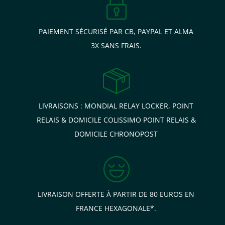
Ce bel accessoire se différencie grâce au talent du travail de
ses artisans ! Une belle idée cadeau pour un anniversaire ou
tout simplement pour se faire plaisir!
PAIEMENT SÉCURISÉ PAR CB, PAYPAL ET ALMA
3X SANS FRAIS.
LIVRAISONS : MONDIAL RELAY LOCKER, POINT
RELAIS & DOMICILE COLISSIMO POINT RELAIS &
DOMICILE CHRONOPOST
LIVRAISON OFFERTE À PARTIR DE 80 EUROS EN
FRANCE HEXAGONALE*.