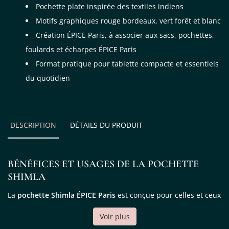
Pochette plate inspirée des textiles indiens
Motifs graphiques rouge bordeaux, vert forêt et blanc
Création ÉPICE Paris, à associer aux sacs, pochettes,
foulards et écharpes ÉPICE Paris
Format pratique pour tablette compacte et essentiels
du quotidien
DESCRIPTION
DÉTAILS DU PRODUIT
BÉNÉFICES ET USAGES DE LA POCHETTE
SHIMLA
La
pochette Shimla ÉPICE Paris
est conçue pour celles et ceux
qui aiment garder leurs essentiels bien rangés, sans
Voir plus
renoncer au style. Fine et légère, elle se glisse facilement