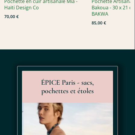
Pochette en cuir artisanale Mia -
Pochette Artisanal
pour vos journées de travail, vos déplacements en ville ou vos
Haïti Design Co
Bakoua - 30 x 21 cm
escapades du week-end.
BAKWA
70,00 €
85,00 €
UNIVERS ÉPICE PARIS : DESIGN DANOIS ET
SAVOIR-FAIRE TEXTILE
La
pochette Shimla
s’inscrit dans le même univers que les
foulards et écharpes ÉPICE Paris
: un design danois exigeant,
associé à un travail minutieux sur les matières et les
couleurs. Les créateurs de la marque imaginent des motifs
inspirés des voyages, des marchés colorés, des architectures
ÉPICE Paris - sacs,
et des paysages naturels.
pochettes et étoles
Ici,
la palette rouge bordeaux, vert forêt et blanc
exprime le
style ÉPICE Paris : contrastes subtils, profondeur des teintes,
graphisme contemporain.
Comme pour les autres pochettes ÉPICE Paris et sacs textiles
de la marque, la production repose sur des
ateliers