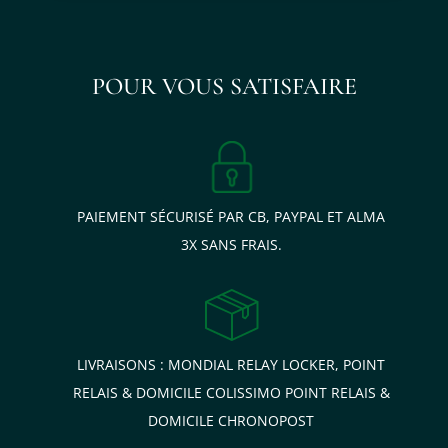
écharpe ÉPICE Paris.
Sur
OÜA
, cette pochette Shimla rejoint notre sélection de
POUR VOUS SATISFAIRE
pochettes ÉPICE Paris, sacs ÉPICE Paris et foulards ÉPICE Paris
qui valorisent le métissage des influences, la créativité
danoise et le savoir-faire des ateliers indiens.
Commandez dès maintenant votre pochette Shimla ÉPICE
Paris sur notre boutique en ligne OÜA
et complétez votre
PAIEMENT SÉCURISÉ PAR CB, PAYPAL ET ALMA
vestiaire avec une pièce graphique, colorée et élégante.
3X SANS FRAIS.
LIVRAISONS : MONDIAL RELAY LOCKER, POINT
RELAIS & DOMICILE COLISSIMO POINT RELAIS &
DOMICILE CHRONOPOST