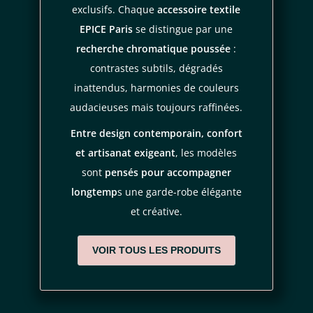
unie),
exclusifs. Chaque
accessoire textile
des pièces dans les tons crème, beige, kaki ou noir,
règles de
EPICE Paris
se distingue par une
confidentialité
conditions d'utilisation
recherche chromatique poussée
:
contrastes subtils, dégradés
des
silhouettes urbaines
que l’on souhaite rehausser avec
inattendus, harmonies de couleurs
un accessoire fort.
audacieuses mais toujours raffinées.
Entre design contemporain, confort
Portée à la main
comme petite pochette ou
glissée dans un
et artisanat exigeant
, les modèles
sac
, elle apporte :
sont
pensés pour accompagner
longtemp
s une garde-robe élégante
une touche graphique à un look simple,
et créative.
une
note bohème chic
associée à des matières naturelles,
VOIR TOUS LES PRODUITS
un rappel de couleur si vous l’associez à un foulard ou une