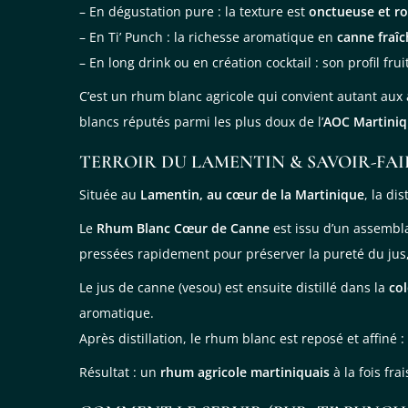
– En dégustation pure : la texture est
onctueuse et r
– En Ti’ Punch : la richesse aromatique en
canne fraîc
– En long drink ou en création cocktail : son profil fr
C’est un rhum blanc agricole qui convient autant aux a
blancs réputés parmi les plus doux de l’
AOC Martini
TERROIR DU LAMENTIN & SAVOIR-FAI
Située au
Lamentin, au cœur de la Martinique
, la di
Le
Rhum Blanc Cœur de Canne
est issu d’un assembla
pressées rapidement pour préserver la pureté du jus
Le jus de canne (vesou) est ensuite distillé dans la
co
aromatique.
Après distillation, le rhum blanc est reposé et affiné :
Résultat : un
rhum agricole martiniquais
à la fois fr