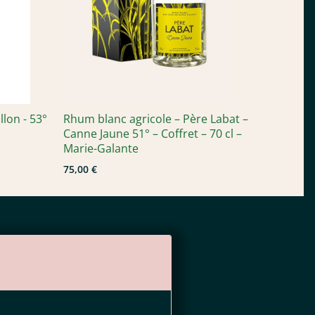
llon - 53°
Rhum blanc agricole – Père Labat –
Canne Jaune 51° – Coffret – 70 cl –
Marie-Galante
75,00 €