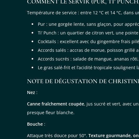
COMMENT LE SERVIR (PUR, TI’ PUNCH
Température de service : entre 12 °C et 14 °C, dans u
Pur : une gorgée lente, sans glaçon, pour appréc
Ti’ Punch : un quartier de citron vert, une point
Cocktails : excellent avec du gingembre frais pil
Accords salés : accras de morue, poisson grillé a
Accords sucrés : salade de mangue, ananas rôti,
Le gras salé-frit et l’acidité tropicale soulignent 
NOTE DE DÉGUSTATION DE CHRISTIN
Nez
:
Canne fraîchement coupée
, jus sucré et vert, avec 
presque fleur blanche.
Bouche
:
Attaque très douce pour 50°.
Texture gourmande, on