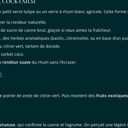
, COCKTAILS)
n petit verre tulipe ou un verre à rhum blanc agricole. Cette form
ier la rondeur naturelle.
e de sucre de canne brut, glaçon si vous aimez la fraîcheur.
é, des herbes aromatiques (basilic, citronnelle), ou en base d’un p
u citron vert, tartare de dorade.
 sorbet coco.
la
rondeur suave
du rhum sans l’écraser.
E
une pointe de zeste de citron vert. Puis montent des
fruits exotiques
ctueuse
, qui confirme la canne et l’agrume. On perçoit une légère