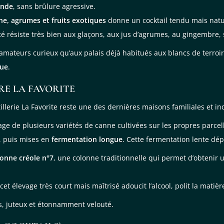
onde
, sans brûlure agressive.
he, agrumes et fruits exotiques
donne un cocktail tendu mais natur
uité résiste très bien aux glaçons, aux jus d’agrumes, au gingembre,
mateurs curieux qu’aux palais déjà habitués aux blancs de terroir. 
que
.
RE LA FAVORITE
stillerie La Favorite reste une des dernières maisons familiales et in
ge de plusieurs variétés de canne cultivées sur les propres parcelle
, puis mises en
fermentation longue
. Cette fermentation lente dép
lonne créole n°7
, une colonne traditionnelle qui permet d’obtenir 
 cet élevage très court mais maîtrisé adoucit l’alcool, polit la mati
ais, juteux et étonnamment velouté.