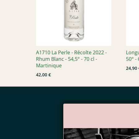
A1710 La Perle - Récolte 2022 -
Longu
Rhum Blanc - 54,5° - 70 cl -
50° - 
Martinique
24,90 
42,00 €