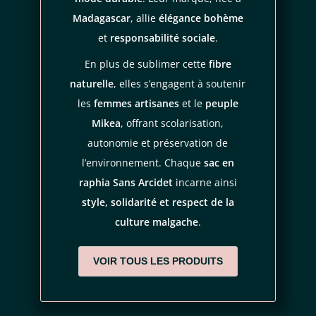
Look
bohème chic intemporel
Madagascar
, allie
élégance bohème
règles de
Doublure coton tie and dye unique
et
responsabilité sociale
.
confidentialité
conditions d'utilisation
Port multi-positions pour le confort et le style
En plus de sublimer cette
fibre
Accessoire éthique, fonctionnel, esthétique
naturelle
, elles s’engagent à soutenir
Le
sac en raphia Sam signé Sans Arcidet
est l’accessoire
les
femmes artisanes
et le
peuple
parfait pour celles qui aiment mixer
authenticité, artisanat et
Mikea
, offrant scolarisation,
allure
.
autonomie et préservation de
Un vrai coup de cœur pour celles qui veulent consommer
l’environnement. Chaque
sac en
mieux sans renoncer au style.
raphia Sans Arcidet
incarne ainsi
style, solidarité et respect de la
Commandez dès maintenant
le
sac Sam vert Sans Arcidet
sur
culture malgache
.
notre boutique en ligne OÜA. Disponible aussi en
version
marron
, pour varier les plaisirs ou l’assortir à votre dressing
VOIR TOUS LES PRODUITS
naturel.