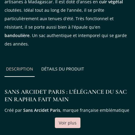
artisanes à Madagascar. Il est doté d'anses en
cuir végétal
cloutées. Idéal tout au long de l'année, il se prête
particulièrement aux tenues d'été. Très fonctionnel et
résistant, il se porte aussi bien à l'épaule qu'en
bandoulière
. Un sac authentique et intemporel qui se garde
des années.
DESCRIPTION
DÉTAILS DU PRODUIT
SANS ARCIDET PARIS : L’ÉLÉGANCE DU SAC
EN RAPHIA FAIT MAIN
Créé par
Sans Arcidet Paris
, marque française emblématique
du sac en raphia haut de gamme, le
sac Sam
allie raffinement
Voir plus
et authenticité.