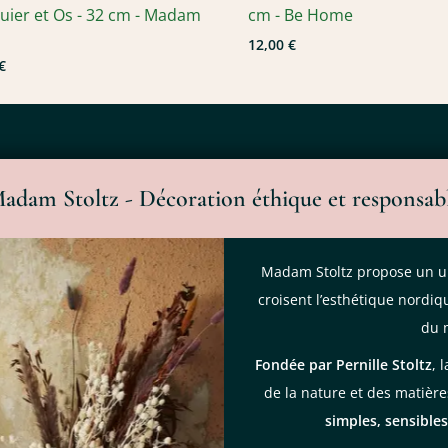
ier et Os - 32 cm - Madam
cm - Be Home
z
12,00 €
€
adam Stoltz - Décoration éthique et responsab
Madam Stoltz propose un uni
croisent l’esthétique nordiq
du 
Fondée par Pernille Stoltz
, 
de la nature et des matièr
simples, sensible