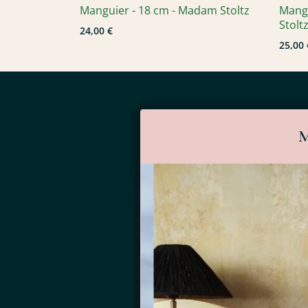
Manguier - 18 cm - Madam Stoltz
Mangu
Stolt
24,00 €
25,00 
M