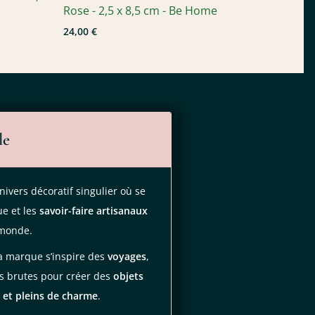
Rose - 2,5 x 8,5 cm - Be Home
24,00 €
le
vers décoratif singulier où se
ue et les
savoir-faire artisanaux
monde.
la marque s’inspire des
voyages
,
es brutes pour créer des
objets
s et pleins de charme
.