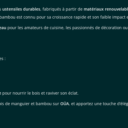
es
ustensiles durables
, fabriqués à partir de
matériaux renouvelab
 bambou est connu pour sa croissance rapide et son faible impact
deau
pour les amateurs de cuisine, les passionnés de décoration ou 
es :
e
pour nourrir le bois et raviver son éclat.
bois de manguier et bambou sur
OÜA
, et apportez une touche d’élé