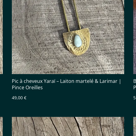
Pic à cheveux Yaraï – Laiton martelé & Larimar |
B
Pince Oreilles
P
49,00 €
5