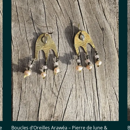
e
Boucles d’Oreilles Arawéa – Pierre de lune &
B