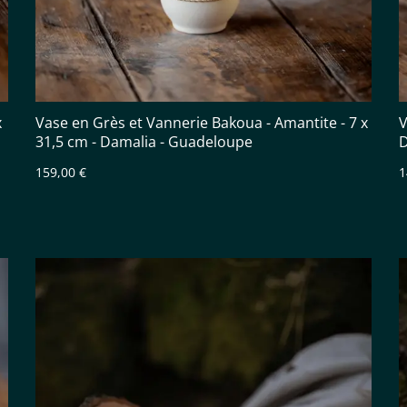
x
Vase en Grès et Vannerie Bakoua - Amantite - 7 x
V
31,5 cm - Damalia - Guadeloupe
D
159,00 €
1