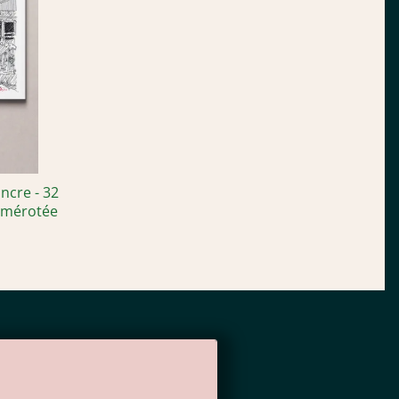
ncre - 32
umérotée