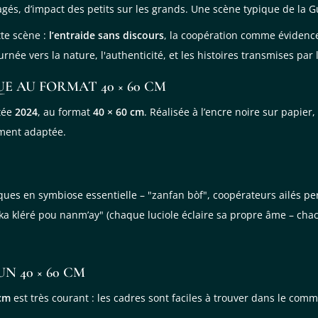
tagés, d’impact des petits sur les grands. Une scène typique de la 
te scène :
l’entraide sans discours
, la coopération comme évidence
rnée vers la nature, l'authenticité, et les histoires transmises par 
E AU FORMAT 40 × 60 CM
tée
2024
, au format
40 × 60 cm
. Réalisée à l’encre noire sur papier,
ement adaptée.
tiques en symbiose essentielle – "zanfan bòf", coopérateurs ailés 
 ka kléré pou nanm’ay" (chaque luciole éclaire sa propre âme – cha
 40 × 60 CM
 cm
est très courant : les cadres sont faciles à trouver dans le c