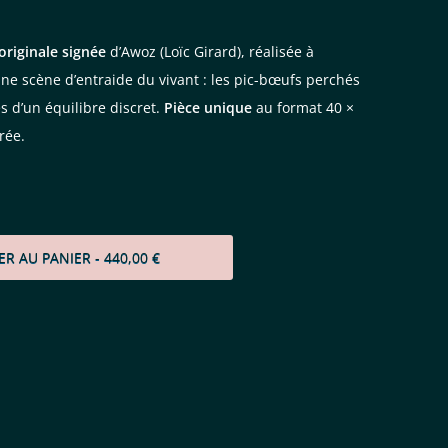
originale signée
d’Awoz (Loïc Girard), réalisée à
Une scène d’entraide du vivant : les pic-bœufs perchés
és d’un équilibre discret.
Pièce unique
au format 40 ×
rée.
ER AU PANIER
- 440,00 €