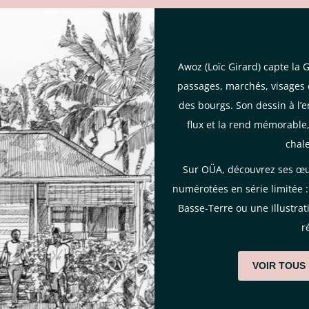
Awoz (Loïc Girard) capte la 
passages, marchés, visages e
des bourgs. Son dessin à l’e
flux et la rend mémorable,
chal
Sur OÜA, découvrez ses œuv
numérotées en série limitée :
Basse-Terre ou une illustrati
r
VOIR TOUS