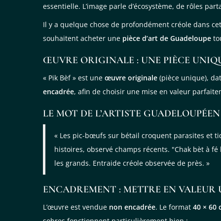
essentielle. L’image parle d’écosystème, de rôles par
Il y a quelque chose de profondément créole dans cet
souhaitent acheter une
pièce d’art de Guadeloupe
tou
ŒUVRE ORIGINALE : UNE PIÈCE UNIQU
« Pik Bèf » est une
œuvre originale
(pièce unique), da
encadrée
, afin de choisir une mise en valeur parfait
LE MOT DE L’ARTISTE GUADELOUPÉEN
« Les pic-bœufs sur bétail croquent parasites et 
histoires, observé champs récents. "Chak bèt à fé
les grands. Entraide créole observée de près. »
ENCADREMENT : METTRE EN VALEUR UN
L’œuvre est vendue
non encadrée
. Le format
40 × 60
sobres fonctionnent particulièrement bien :