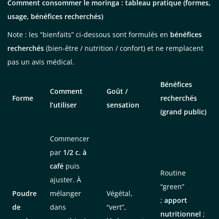
Comment consommer le moringa : tableau pratique (formes,
usage, bénéfices recherchés)
Note : les “bienfaits” ci-dessous sont formulés en
bénéfices
recherchés
(bien-être / nutrition / confort) et ne remplacent
pas un avis médical.
Bénéfices
Comment
Goût /
Forme
recherchés
l’utiliser
sensation
(grand public)
Commencer
Je consens aussi à recevoir les offres
par
1/2 c. à
promotionnelles.
Consultez notre politique de
confidentialité.
café
puis
Routine
ajuster. À
“green”
règles de
Poudre
mélanger
Végétal,
confidentialité
conditions d'utilisation
;
apport
de
dans
“vert”,
nutritionnel
;