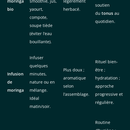
moringa
smoothie, jus,
légèrement
soutien
bio
yaourt,
herbacé.
du
tonus
au
compote,
quotidien.
soupe tiède
(éviter l’eau
bouillante).
Infuser
Rituel bien-
quelques
Plus doux ;
être ;
Infusion
minutes,
aromatique
hydratation ;
de
nature ou en
selon
approche
moringa
mélange.
l’assemblage.
progressive et
Idéal
régulière.
matin/soir.
Routine