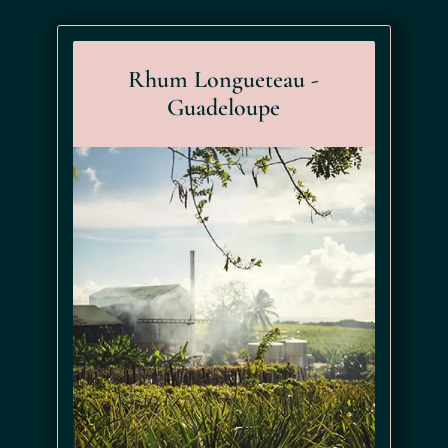
l'
authenticité
de la préparation artisanale. Chaque gorgée
révèle de nouvelles nuances, invitant à la découverte et au
Rhum Longueteau -
voyage sensoriel.
Guadeloupe
LE MEILLEUR PUNCH DE GUADELOUPE
:
PUNCH LONGUETEAU
MARACUDJA
L'excellence du punch Longueteau maracudja est reconnue
par les professionnels avec la
Médaille d'Or du Concours
Agricole
en 2006 et 2009, ainsi que celle
d'Argent au
Concours International Spirit Selection by CMB
en 2023. Ces
distinctions confirment la qualité exceptionnelle de cette
création longtemps affinée.
COMMENT BOIRE LE PUNCH LONGUETEAU
MARACUDJA
Nos conseils pour servir ce punch