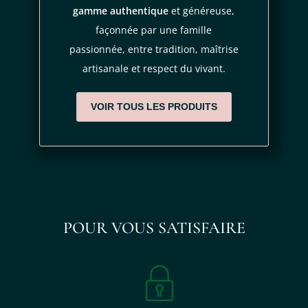
fraîcheur de cette préparation artisanale.
gamme authentique
et généreuse,
façonnée par une famille
Commandez dès maintenant votre Punch Longueteau
passionnée, entre tradition, maîtrise
Maracudja 25° sur notre boutique en ligne
et profitez d'une
artisanale et respect du vivant.
livraison rapide et soignée depuis la France hexagonale.
Pour plus d'intensité aromatique, découvrez aussi le
Punch
VOIR TOUS LES PRODUITS
Suprême de Maracudja 35°
de la même Distillerie.
POUR VOUS SATISFAIRE