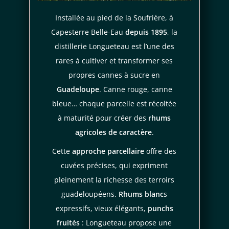
Pour sublimer les arômes exotiques de ce punch Longueteau,
Installée au pied de la Soufrière, à
servez-le
bien frais
avec ou sans glaçon lors de vos
apéritifs
.
Capesterre Belle-Eau
depuis 1895
, la
Je consens aussi à recevoir les offres
Présentez-le dans des verres ciselés pour mettre en valeur sa
distillerie Longueteau est l’une des
promotionnelles.
Consultez notre politique de
confidentialité.
belle teinte dorée et créer une ambiance raffinée.
rares à cultiver et transformer ses
propres cannes à sucre en
Avec quoi le déguster ?
règles de
Guadeloupe
. Canne rouge, canne
confidentialité
conditions d'utilisation
Accompagnez-le d'
accras de morue
, de boudin antillais ou de
bleue… chaque parcelle est récoltée
rillettes de marlin pour un
apéritif créole authentique
qui
à maturité pour créer des
rhums
transportera vos invités
aux Antilles
. Cette association révèle
agricoles de caractère
.
pleinement le caractère tropical de cette création d'exception.
Cette
approche parcellaire
offre des
COMMENT LE CONSERVER APRÈS
cuvées précises, qui expriment
OUVERTURE ?
pleinement la richesse des terroirs
Après ouverture, conservez votre punch au réfrigérateur pour
guadeloupéens.
Rhums blanc
s
préserver toutes ses qualités gustatives. Sa bouteille en verre
expressifs, vieux élégants,
punchs
avec son bouchon en liège, maintient parfaitement la
fruités
: Longueteau propose une