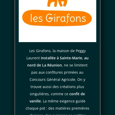
Je consens aussi à recevoir les offres
promotionnelles.
Consultez notre politique de
confidentialité.
règles de
confidentialité
conditions d'utilisation
Les Girafons, la maison de Peggy
Laurent
installée à Sainte-Marie, au
nord de La Réunion
, ne se limitent
pas aux confitures primées au
Concours Général Agricole. On y
trouve aussi des créations plus
singulières, comme ce
confit de
vanille
. La même exigence guide
chaque pot : des matières premières