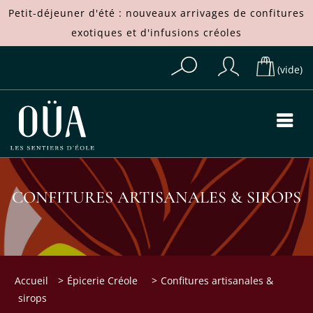
Petit-déjeuner d'été : nouveaux arrivages de
confitures
exotiques
et d'
infusions créoles
(vide)
CONFITURES ARTISANALES & SIROPS
Accueil
>
Épicerie Créole
>
Confitures artisanales &
sirops