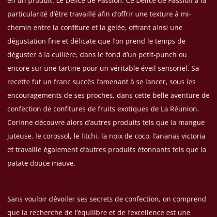
en un produit: Le Délice de Passion. Ce Délice de Passion a la
particularité d’être travaillé afin d’offrir une texture à mi-
chemin entre la confiture et la gelée, offrant ainsi une
dégustation fine et délicate que l’on prend le temps de
déguster à la cuillère, dans le fond d’un petit-punch ou
encore sur une tartine pour un véritable éveil sensoriel. Sa
Je consens aussi à recevoir les offres
recette fut un franc succès l’amenant à se lancer, sous les
promotionnelles.
Consultez notre politique de
confidentialité.
encouragements de ses proches, dans cette belle aventure de
confection de confitures de fruits exotiques de La Réunion.
règles de
Corinne découvre alors d’autres produits tels que la mangue
confidentialité
conditions d'utilisation
juteuse, le corossol, le litchi, la noix de coco, l’ananas victoria
et travaille également d’autres produits étonnants tels que la
patate douce mauve.
Sans vouloir dévoiler ses secrets de confection, on comprend
que la recherche de l’équilibre et de l’excellence est une