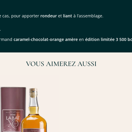
e cas, pour apporter
rondeur
et
liant
à l’assemblage.
A
urmand
caramel-chocolat-orange amère
en
édition limitée 3 500 bo
VOUS AIMEREZ AUSSI