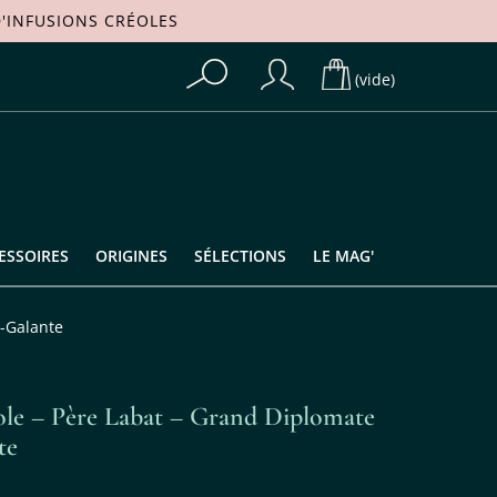
'
INFUSIONS CRÉOLES
(vide)
ESSOIRES
ORIGINES
SÉLECTIONS
LE MAG'
e-Galante
ole – Père Labat – Grand Diplomate
te