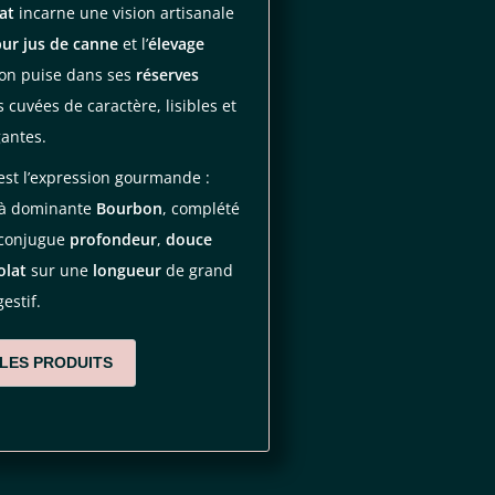
at
incarne une vision artisanale
ur jus de canne
et l’
élevage
on puise dans ses
réserves
cuvées de caractère, lisibles et
gantes.
est l’expression gourmande :
à dominante
Bourbon
, complété
i conjugue
profondeur
,
douce
olat
sur une
longueur
de grand
gestif.
 LES PRODUITS