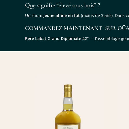
Que signifie “élevé sous bois” ?
Un rhum
jeune affiné en fût
(moins de 3 ans). Dans c
COMMANDEZ MAINTENANT SUR OÜ
Père Labat Grand Diplomate 42°
— l’assemblage go