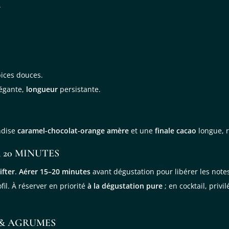
.
pices douces.
légante,
longueur
persistante.
ndise
caramel-chocolat-orange amère
et une
finale cacao
longue, r
À 20 MINUTES
ifter
.
Aérer 15–20 minutes
avant dégustation pour libérer les note
il. À réserver en priorité
à la dégustation pure
; en cocktail, privi
& AGRUMES