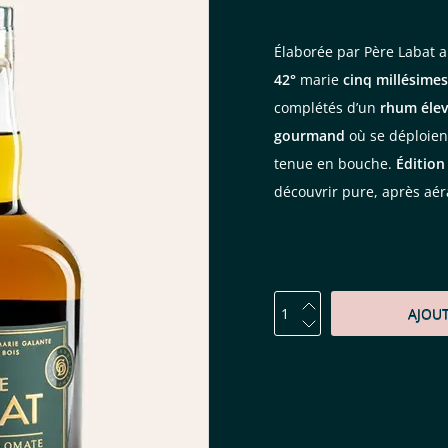
Élaborée par Père Labat 
42°
marie
cinq millésimes
complétés d’un
rhum élev
gourmand
où se déploie
tenue en bouche.
Édition
découvrir pure, après aér
AJOU