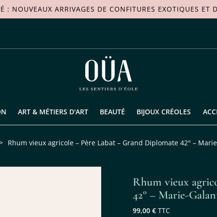
TÉ : NOUVEAUX ARRIVAGES DE
CONFITURES EXOTIQUES
ET D
ON
ART & MÉTIERS D'ART
BEAUTÉ
BIJOUX CRÉOLES
ACC
>
Rhum vieux agricole – Père Labat – Grand Diplomate 42° – Mari
Rhum vieux agric
42° – Marie-Galan
99,00 €
TTC