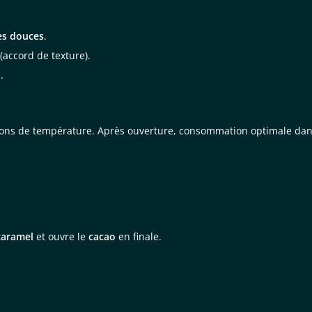
es douces
.
(accord de texture).
.
iations de température. Après ouverture, consommation optimale da
caramel
et ouvre le
cacao
en finale.