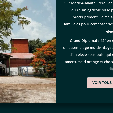
Sur
Marie-Galante
,
Père Lab
du
rhum agricole
où le
p
précis
priment. La mais
familiales
pour composer des 
élé
Grand Diplomate 42°
en 
un
assemblage multivintage
d’un élevé sous bois, qu
amertume d’orange
et
choc
di
VOIR TOUS