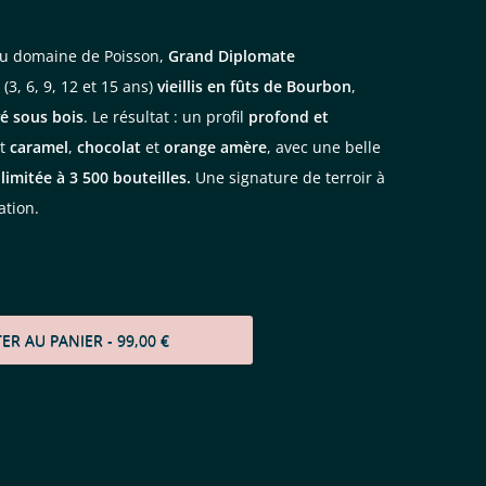
au domaine de Poisson,
Grand Diplomate
(3, 6, 9, 12 et 15 ans)
vieillis en fûts de Bourbon
,
é sous bois
. Le résultat : un profil
profond et
nt
caramel
,
chocolat
et
orange amère
, avec une belle
 limitée à 3 500 bouteilles.
Une signature de terroir à
ation.
TER AU PANIER
- 99,00 €