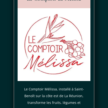
Le Comptoir Mélissa, installé à Saint-
Je consens aussi à recevoir les offres
Benoît sur la côte est de La Réunion,
promotionnelles.
Consultez notre politique de
confidentialité.
transforme les fruits, légumes et