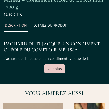
| 200 g
12,90 €
TTC
DESCRIPTION
DÉTAILS DU PRODUIT
L'ACHARD DE TI JACQUE, UN CONDIMENT
CRÉOLE DU COMPTOIR MÉLISSA
L'achard de ti jacque est un condiment typique de La
Réunion, préparé par Le Comptoir Mélissa à Saint-Benoît. Il
Voir plus
met à l'honneur le ti jacque, le jeune fruit du jacquier, confit
dans l'huile avec de l'oignon, du vinaigre et un mélange
d'épices. Le résultat est un achard tendre, coloré et relevé, à
VOUS AIMEREZ AUSSI
mi-chemin entre le condiment et l'accompagnement, fidèle à
la tradition des tables créoles.