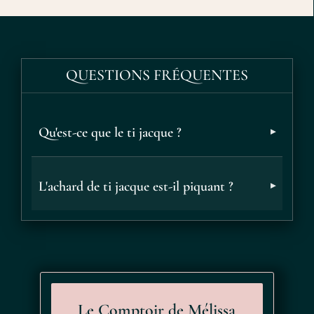
L'achard de ti jacque accompagne traditionnellement le riz,
les caris et les grains, où il apporte une touche épicée. Il
relève aussi les viandes grillées, les brochettes et les
QUESTIONS FRÉQUENTES
samoussas, et se glisse dans un sandwich ou une assiette
apéritive pour une note créole. Une petite quantité suffit à
parfumer tout un plat.
Qu'est-ce que le ti jacque ?
L'achard de ti jacque est-il piquant ?
Le Comptoir de Mélissa