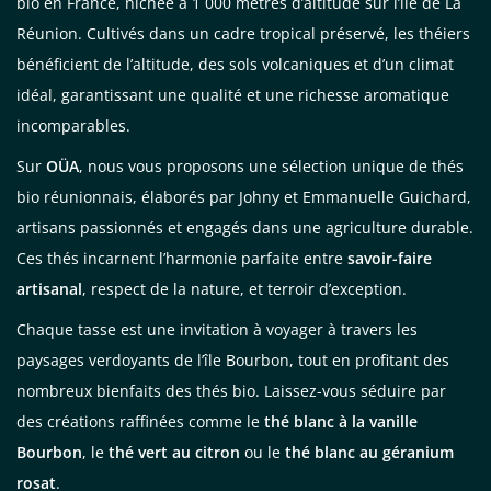
bio en France, nichée à 1 000 mètres d’altitude sur l’île de La
Réunion. Cultivés dans un cadre tropical préservé, les théiers
bénéficient de l’altitude, des sols volcaniques et d’un climat
idéal, garantissant une qualité et une richesse aromatique
incomparables.
Sur
OÜA
, nous vous proposons une sélection unique de thés
bio réunionnais, élaborés par Johny et Emmanuelle Guichard,
artisans passionnés et engagés dans une agriculture durable.
Ces thés incarnent l’harmonie parfaite entre
savoir-faire
artisanal
, respect de la nature, et terroir d’exception.
Chaque tasse est une invitation à voyager à travers les
paysages verdoyants de l’île Bourbon, tout en profitant des
nombreux bienfaits des thés bio. Laissez-vous séduire par
des créations raffinées comme le
thé blanc à la vanille
Bourbon
, le
thé vert au citron
ou le
thé blanc au géranium
rosat
.