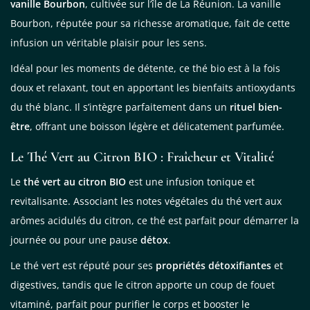
vanille Bourbon
, cultivée sur l’île de La Réunion. La vanille
promotionnelles.
Consultez notre politique de
confidentialité.
Bourbon, réputée pour sa richesse aromatique, fait de cette
infusion un véritable plaisir pour les sens.
règles de
confidentialité
conditions d'utilisation
Idéal pour les moments de détente, ce thé bio est à la fois
doux et relaxant, tout en apportant les bienfaits antioxydants
du thé blanc. Il s’intègre parfaitement dans un
rituel bien-
être
, offrant une boisson légère et délicatement parfumée.
Le Thé Vert au Citron BIO : Fraîcheur et Vitalité
Le
thé vert au citron BIO
est une infusion tonique et
revitalisante. Associant les notes végétales du thé vert aux
arômes acidulés du citron, ce thé est parfait pour démarrer la
journée ou pour une pause
détox
.
Le thé vert est réputé pour ses
propriétés détoxifiantes
et
digestives, tandis que le citron apporte un coup de fouet
vitaminé, parfait pour purifier le corps et booster le