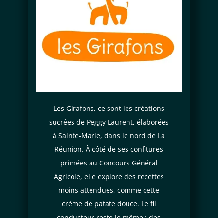
Je consens aussi à recevoir les offres
promotionnelles.
Consultez notre politique de
confidentialité.
règles de
confidentialité
conditions d'utilisation
Les Girafons, ce sont les créations
sucrées de Peggy Laurent, élaborées
à Sainte-Marie, dans le nord de La
Réunion. À côté de ses confitures
primées au Concours Général
Agricole, elle explore des recettes
moins attendues, comme cette
crème de patate douce. Le fil
conducteur reste le même : des