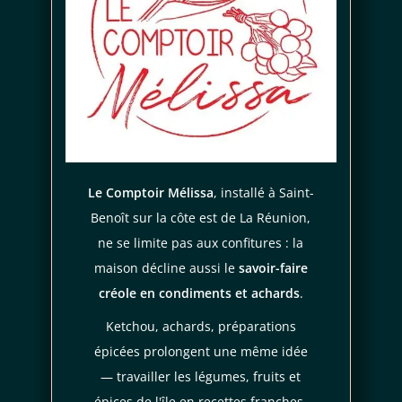
Je consens aussi à recevoir les offres
promotionnelles.
Consultez notre politique de
confidentialité.
règles de
confidentialité
conditions d'utilisation
Le Comptoir Mélissa
, installé à Saint-
Benoît sur la côte est de La Réunion,
ne se limite pas aux confitures : la
maison décline aussi le
savoir-faire
créole en condiments et achards
.
Ketchou, achards, préparations
épicées prolongent une même idée
— travailler les légumes, fruits et
épices de l'île en recettes franches,